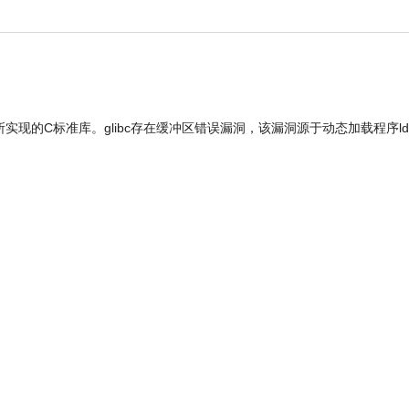
GNU计划所实现的C标准库。glibc存在缓冲区错误漏洞，该漏洞源于动态加载程序