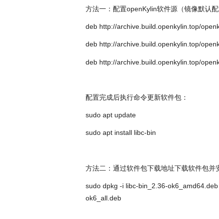
i
方法一：配置openKylin软件源（镜像默认
n
deb http://archive.build.openkylin.top/open
deb http://archive.build.openkylin.top/open
deb http://archive.build.openkylin.top/open
配置完成后执行命令更新软件包：
sudo apt update
sudo apt install libc-bin
方法二：通过软件包下载地址下载软件包并
sudo dpkg -i libc-bin_2.36-ok6_amd64.de
ok6_all.deb