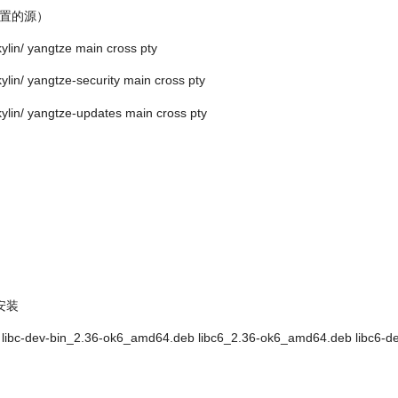
配置的源）
kylin/ yangtze main cross pty
kylin/ yangtze-security main cross pty
kylin/ yangtze-updates main cross pty
安装
b libc-dev-bin_2.36-ok6_amd64.deb libc6_2.36-ok6_amd64.deb libc6-