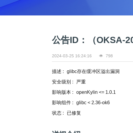
0
版
镜
区
态
社
活
支
开
构
S
像
论
在
区
动
持
>
发
技
社
P
站
坛
线
组
人
规
数
术
区
2
会
课
织
>
才
范
>
字
衍
应
邮
月
（
员
程
品
认
技
看
生
用
件
刊
x
S
沙
开
>
牌
证
>
术
板
发
镜
列
8
文
I
龙
发
贡
赛
开
支
公告ID：（OKSA-20
活
行
像
表
6
档
G
社
/
献
事
发
持
社
动
版
下
）
高
中
中
区
打
成
平
区
社
日
载
校
心
心
研
人
包
长
兼
>
台
>
案
区
历
o
2024-03-25 16:24:16
798
沙
究
才
规
容
行
协
例
交
p
社
龙
C
生
认
范
软
适
业
>
议
集
流
e
区
L
大
证
件
配
大
代
与
描述
:
glibc存在缓冲区溢出漏洞
n
开
会
A
赛
包
会
码
声
国
K
发
员
常
签
编
资
明
际
安全级别
:
严重
y
者
麒
见
署
开
译
源
排
l
高
大
麟
问
发
平
影响版本
:
openKylin <= 1.0.1
软
名
i
校
赛
社
杯
题
者
台
代
件
n
专
/
区
大
影响组件
:
glibc < 2.36-ok6
行
大
码
上
3
区
活
实
赛
发
为
会
托
架
.
动
状态
:
已修复
习
行
守
管
协
用
0
文
往
构
则
平
议
户
版
A
翻
档
届
建
台
组
本
l
译
征
品
大
平
贡