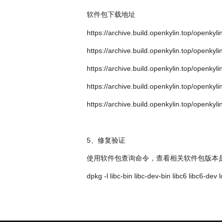
软件包下载地址
https://archive.build.openkylin.top/openky
https://archive.build.openkylin.top/openky
https://archive.build.openkylin.top/openky
https://archive.build.openkylin.top/openky
https://archive.build.openkylin.top/openkyl
5、修复验证
使用软件包查询命令，查看相关软件包版本
dpkg -l libc-bin libc-dev-bin libc6 libc6-dev 