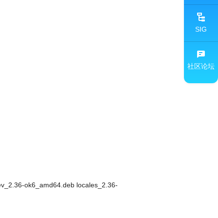
SIG
社区论坛
dev_2.36-ok6_amd64.deb locales_2.36-