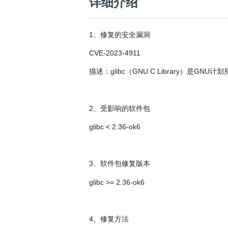
详细介绍
共
p
平
集
牌
会
台
第
献
测
h
台
活
指
回
三
协
a
动
持
南
顾
方
议
用
成
（
续
1、修复的安全漏洞
开
户
长
开
x
集
隐
源
组
体
放
8
成
私
CVE-2023-4911
组
活
系
原
6
平
政
件
动
子
）
描述：glibc（GNU C Library）是
台
策
库
大
声
更
赛
安
明
多
全
G
架
2、受影响的软件包
法
漏
o
构
律
洞
d
glibc < 2.36-ok6
版
声
公
o
本
明
告
t
与
X
反
3、软件包修复版本
o
馈
p
glibc >= 2.36-ok6
e
n
K
y
4、修复方法
l