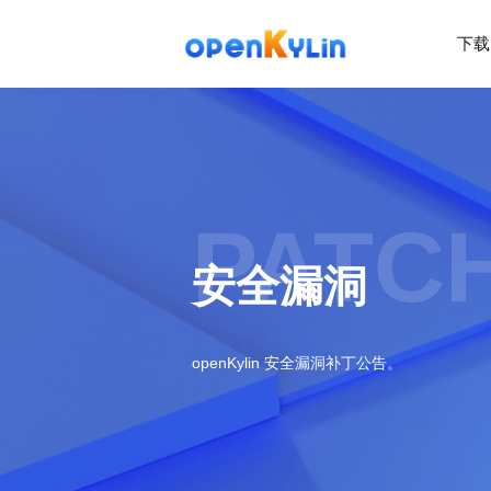
下载
>
下
载
>
>
社
系
区
统
下
PATC
载
>
>
动
关
o
态
>
于
安全漏洞
p
发
社
e
行
区
>
>
n
版
学
社
K
社
习
>
区
openKylin 安全漏洞补丁公告。
y
兼
区
>
社
资
l
容
介
镜
区
讯
>
>
i
衍
绍
像
交
开
学
n
生
新
资
流
发
>
习
社
2
发
闻
源
社
资
区
.
行
社
动
>
区
源
>
>
架