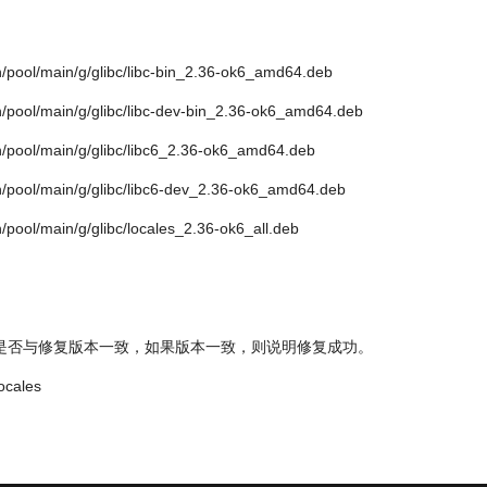
lin/pool/main/g/glibc/libc-bin_2.36-ok6_amd64.deb
lin/pool/main/g/glibc/libc-dev-bin_2.36-ok6_amd64.deb
lin/pool/main/g/glibc/libc6_2.36-ok6_amd64.deb
lin/pool/main/g/glibc/libc6-dev_2.36-ok6_amd64.deb
in/pool/main/g/glibc/locales_2.36-ok6_all.deb
是否与修复版本一致，如果版本一致，则说明修复成功。
locales