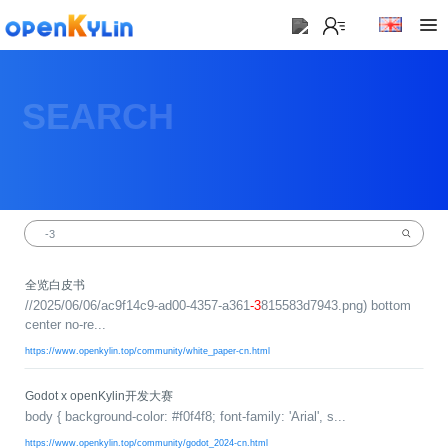
>
下
载
SEARCH
>
>
社
下
区
载
系
>
>
统
动
关
下
态
于
载
社
镜
全览白皮书
>
区
>
像
//2025/06/06/ac9f14c9-ad00-4357-a361
-3
815583d7943.png) bottom
学
动
站
社
center no-re...
习
>
态
区
应
社
https://www.openkylin.top/community/white_paper-cn.html
用
介
新
>
区
>
>
镜
绍
闻
开
会
活
学
Godot x openKylin开发大赛
像
动
社
发
员
动
习
body { background-color: #f0f4f8; font-family: 'Arial', s...
下
区
态
载
交
社
社
会
在
https://www.openkylin.top/community/godot_2024-cn.html