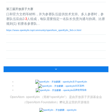
名
I
习
活
o
集
协
成
技
G
长
动
t
成
术
议
社
翻
第三届开放原子大赛
区
会
译
体
x
平
衍
隐
口和官方文档等材料，并为参赛队伍提供技术支持。多人参赛时，参
案
议
平
系
o
台
生
私
赛队伍应由2
-3
人组成，每队需要指定一名队长负责沟通与协调。比赛
例
台
p
发
政
积
规则(1) 初赛各参赛队...
集
分
e
行
策
https://www.openkylin.top/community/openAtom_openKylin_3rd-cn.html
商
n
版
声
城
K
明
第
y
三
法
l
方
律
i
开
声
n
源
明
组
文
档
件
征
库
集
活
关于openKylin
动
社区架构
品牌使用指南
OpenAtom openKylin （简称“openKylin”） 是由开放原子开源基金会
（OpenAtom Foundation）孵化及运营的开源项目