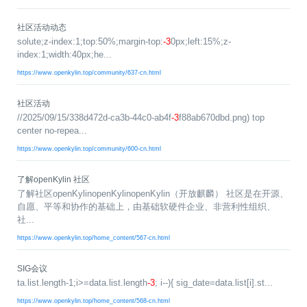
>
>
>
>
>
流
区
区
员
线
支
S
大
人
规
会
月
沙
课
社
持
社区活动动态
I
赛
才
范
区
员
刊
龙
程
solute;z-index:1;top:50%;margin-top:
G
认
-3
0px;left:15%;z-
架
高
活
高
研
文
开
index:1;width:40px;he...
中
>
证
>
>
构
校
动
校
究
档
发
心
交
平
支
https://www.openkylin.top/community/637-cn.html
专
日
沙
生
中
/
数
社
流
台
持
字
区
历
龙
大
心
区
打
S
>
看
I
赛
人
包
C
开
社
软
兼
社区活动
用
>
>
>
板
L
G
发
区
才
规
件
容
麒
//2025/09/15/338d472d-ca3b-44c0-ab4f
-3
f88ab670dbd.png) top
户
大
源
协
center no-repea...
A
介
者
麟
论
认
范
包
适
行
组
会
码
议
为
签
绍
大
杯
坛
证
编
配
https://www.openkylin.top/community/600-cn.html
与
守
署
赛
大
译
加
用
邮
开
代
安
>
声
则
入
户
/
赛
件
发
平
码
全
贡
明
了解openKylin 社区
S
组
活
列
者
台
库
漏
品
开
献
了解社区openKylinopenKylinopenKylin（开放麒麟） 社区是在开源、
牌
I
动
放
表
大
洞
加
发
软
自愿、平等和协作的基础上，由基础软硬件企业、非营利性组织、
使
G
入
原
会
行
件
贡
版
兼
社...
>
用
用
献
本
子
(
构
容
上
S
成
https://www.openkylin.top/home_content/567-cn.html
指
I
户
攻
共
大
2
建
衍
架
长
南
G
组
略
测
赛
0
平
生
协
和
角
2
台
发
议
国
社
用
G
SIG会议
收
际
色
区
户
o
5
行
持
贡
ta.list.length-1;i>=data.list.length
-3
; i--){ sig_date=data.list[i].st...
获
排
实
组
d
)
续
版
献
S
https://www.openkylin.top/home_content/568-cn.html