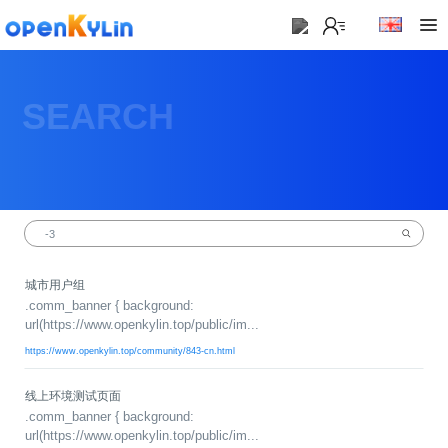
>
下
载
SEARCH
>
>
社
下
区
载
系
>
>
统
动
关
下
态
于
载
社
镜
城市用户组
>
区
>
像
.comm_banner { background:
学
动
站
社
url(https://www.openkylin.top/public/im...
习
>
态
区
应
社
https://www.openkylin.top/community/843-cn.html
用
介
新
>
区
>
>
镜
绍
闻
开
会
活
学
线上环境测试页面
像
动
社
发
员
动
习
.comm_banner { background:
下
区
态
url(https://www.openkylin.top/public/im...
载
交
社
社
会
在