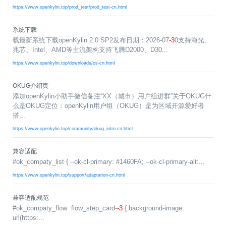
>
>
>
>
>
流
区
区
员
线
https://www.openkylin.top/prod_test/prod_test-cn.html
支
S
大
人
规
会
月
沙
课
社
持
I
赛
才
范
区
员
刊
龙
程
系统下载
G
认
架
高
活
高
研
文
开
载最新系统下载openKylin 2.0 SP2发布日期：2026-07
-3
0支持海光、
中
>
证
>
>
构
校
动
校
究
档
发
兆芯、Intel、AMD等主流架构支持飞腾D2000、D30...
心
交
平
支
专
日
沙
生
中
/
数
社
流
台
持
https://www.openkylin.top/downloads/os-cn.html
字
区
历
龙
大
心
区
打
S
>
看
I
赛
人
包
C
开
社
软
兼
用
>
>
>
OKUG介绍页
板
L
G
发
区
才
规
件
容
麒
户
大
源
协
添加openKylin小助手微信备注“XX（城市）用户组进群”关于OKUG什
A
介
者
麟
论
认
范
包
适
行
组
会
码
议
么是OKUG定位：openKylin用户组（OKUG）是为区域开源爱好者
为
签
绍
大
杯
坛
证
编
配
与
搭...
守
署
赛
大
译
加
用
邮
开
代
安
>
声
则
入
户
/
赛
件
发
平
码
全
https://www.openkylin.top/community/okug_intro-cn.html
贡
明
S
组
活
列
者
台
库
漏
品
开
献
牌
I
动
放
表
大
洞
加
发
软
兼容适配
使
G
入
原
会
行
件
贡
版
兼
#ok_compaty_list { --ok-cl-primary: #1460FA; --ok-cl-primary-alt:...
>
用
用
献
本
子
(
构
容
上
S
成
https://www.openkylin.top/support/adaptation-cn.html
指
I
户
攻
共
大
2
建
衍
架
长
南
G
组
略
测
赛
0
平
生
协
和
角
2
台
发
议
国
社
用
G
兼容适配规范
收
际
色
区
户
o
5
行
持
贡
#ok_compaty_flow .flow_step_card-
-3
{ background-image:
获
排
实
组
d
)
续
版
献
S
url(https:...