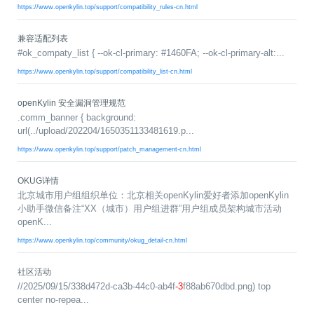
名
I
习
活
o
集
协
成
技
https://www.openkylin.top/support/compatibility_rules-cn.html
G
长
动
t
成
术
议
社
翻
区
会
译
体
x
平
衍
隐
兼容适配列表
案
议
平
系
o
台
生
私
#ok_compaty_list { --ok-cl-primary: #1460FA; --ok-cl-primary-alt:...
例
台
p
发
政
积
集
分
e
行
策
https://www.openkylin.top/support/compatibility_list-cn.html
商
n
版
声
城
K
明
第
openKylin 安全漏洞管理规范
y
三
法
.comm_banner { background:
l
方
律
url(../upload/202204/1650351133481619.p...
i
开
声
https://www.openkylin.top/support/patch_management-cn.html
n
源
明
组
文
OKUG详情
档
件
北京城市用户组组织单位：北京相关openKylin爱好者添加openKylin
征
库
小助手微信备注“XX（城市）用户组进群”用户组成员架构城市活动
集
openK...
活
动
https://www.openkylin.top/community/okug_detail-cn.html
社区活动
//2025/09/15/338d472d-ca3b-44c0-ab4f
-3
f88ab670dbd.png) top
center no-repea...