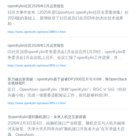
共
p
平
集
牌
会
台
第
献
openKylin社区2026年2月运营报告
测
h
台
活
指
回
三
协
社区大事件发布《2025年度OpenAtom openKylin社区全景案例集》在
a
动
持
南
顾
方
议
用
2024版的基础上，新增收录了社区成员们在2025年的杰出技术成果
成
（
续
开
户
和...
长
开
x
集
隐
源
组
体
放
8
成
私
组
https://www.openkylin.top/news/3968-cn.html
活
系
原
6
平
政
件
动
子
）
台
策
库
openKylin社区2026年1月运营报告
大
声
01社区治理openKylin常务委员会1月会议召开1月29日，openKylin常
更
赛
安
明
务委员会1月会议线上召开。会议汇报了openKylin工作进展，并...
多
全
G
架
法
漏
https://www.openkylin.top/news/3952-cn.html
o
构
律
洞
d
版
声
公
算力融合新突破：openKylin基于超睿DP1000芯片与 KVM，将OpenStack
o
本
明
告
全栈移植R...
t
与
近日，OpenAtom openKylin（简称"openKylin"）RISC-V SIG（特别
X
反
兴趣小组）完成一项重要适配验证工作，依托超睿科技UR...
o
馈
https://www.openkylin.top/news/3951-cn.html
p
e
n
当openKylin遇到脑机接口：未来人机交互新探索
K
2026年2月3日至4日，由脑机接口产业联盟、脑机交互与人机共融海
y
河实验室、天津大学共同举办的“脑机接口开发者大会”在天津盛大启
l
幕。OpenAtom ...