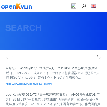
>
下
载
SEARCH
>
>
社
系
区
统
下
载
>
>
动
关
o
态
>
于
p
发
社
e
行
区
>
>
全球见证！openKylin 获 Pixi 官方认可，助力 RISC-V 生态再获硬核突破
n
版
学
社
近日，Prefix.dev 正式官宣：下一代跨平台包管理器 Pixi 现已原生支
K
社
习
>
区
持 RISC-V（riscv64） 架构！作为 RISC-V 生态核心...
y
兼
区
>
社
资
https://www.openkylin.top/news/4004-cn.html
l
容
介
镜
区
讯
>
>
i
衍
绍
像
交
开
学
n
生
新
资
流
发
>
习
openKylin斩获 OS2ATC「最佳开源智能突破奖」，AI+OS融合成果受认可
社
2
发
闻
源
社
资
3 月 28 日，以 “开源共筑，智算未来” 为主题的第十三届开源操作系
区
.
行
社
动
>
区
源
>
>
统年度技术会议（OS2ATC 2026）在北京语言大学举办。作为国内操
架