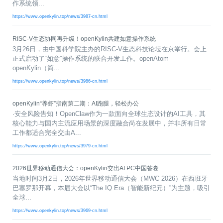
0
版
镜
区
态
社
活
支
开
作系统领...
构
S
像
论
在
区
动
持
>
发
https://www.openkylin.top/news/3987-cn.html
技
社
P
站
坛
线
组
人
规
数
术
区
2
会
课
织
>
才
范
>
字
衍
应
邮
月
（
RISC-V生态协同再升级！openKylin共建如意操作系统
员
程
品
认
技
看
生
用
件
刊
x
S
沙
3月26日，由中国科学院主办的RISC-V生态科技论坛在京举行。会上
开
>
牌
证
>
术
板
发
镜
列
8
文
I
龙
正式启动了“如意”操作系统的联合开发工作。openAtom
发
贡
赛
开
支
活
行
像
表
6
档
G
openKylin（简...
社
/
献
事
发
持
社
动
版
下
）
高
中
中
区
打
成
平
区
https://www.openkylin.top/news/3986-cn.html
社
日
载
校
心
心
研
人
包
长
兼
>
台
>
案
区
历
o
沙
究
才
规
容
行
协
例
交
p
openKylin“养虾”指南第二期：AI跑腿，轻松办公
社
龙
C
生
认
范
软
适
业
>
议
集
流
e
区
·安全风险告知！OpenClaw作为一款面向全球生态设计的AI工具，其
L
大
证
件
配
大
代
与
n
开
会
核心能力与国内主流应用场景的深度融合尚在发展中，并非所有日常
A
赛
包
会
码
声
国
K
发
员
工作都适合完全交由A...
常
签
编
资
明
际
y
者
麒
见
署
开
译
源
排
https://www.openkylin.top/news/3979-cn.html
l
高
大
麟
问
发
平
软
名
i
校
赛
社
杯
题
者
台
代
件
2026世界移动通信大会：openKylin交出AI PC中国答卷
n
专
/
区
大
行
大
码
上
3
区
活
当地时间3月2日，2026年世界移动通信大会（MWC 2026）在西班牙
实
赛
发
为
会
托
架
.
动
巴塞罗那开幕，本届大会以“The IQ Era（智能新纪元）”为主题，吸引
习
行
守
管
协
用
0
全球...
文
往
构
则
平
议
户
版
A
翻
档
届
建
台
https://www.openkylin.top/news/3969-cn.html
组
本
l
译
征
品
大
平
贡