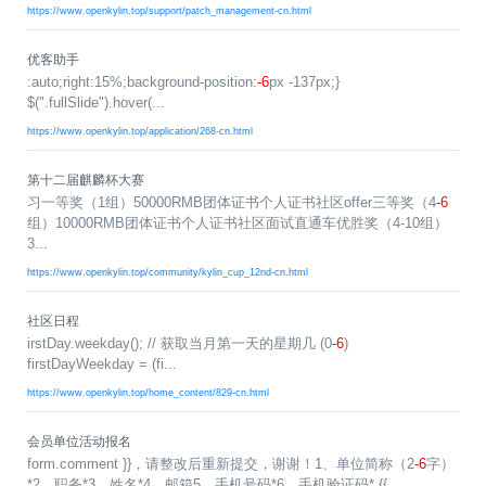
名
I
习
活
o
集
协
成
技
https://www.openkylin.top/support/patch_management-cn.html
G
长
动
t
成
术
议
社
翻
区
会
译
体
x
平
衍
隐
优客助手
案
议
平
系
o
台
生
私
:auto;right:15%;background-position:
-6
px -137px;}
例
台
p
发
政
积
$(".fullSlide").hover(...
集
分
e
行
策
https://www.openkylin.top/application/268-cn.html
商
n
版
声
城
K
明
第
y
三
法
第十二届麒麟杯大赛
l
方
律
习一等奖（1组）50000RMB团体证书个人证书社区offer三等奖（4
-6
i
开
声
组）10000RMB团体证书个人证书社区面试直通车优胜奖（4-10组）
n
源
明
3...
组
文
https://www.openkylin.top/community/kylin_cup_12nd-cn.html
档
件
征
库
社区日程
集
irstDay.weekday(); // 获取当月第一天的星期几 (0
-6
)
活
firstDayWeekday = (fi...
动
https://www.openkylin.top/home_content/829-cn.html
会员单位活动报名
form.comment }}，请整改后重新提交，谢谢！1、单位简称（2
-6
字）
*2、职务*3、姓名*4、邮箱5、手机号码*6、手机验证码* {{ ...