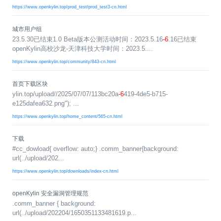
>
>
>
>
>
流
区
区
员
线
https://www.openkylin.top/prod_test/prod_test3-cn.html
支
S
大
人
规
会
月
沙
课
社
持
I
赛
才
范
区
员
刊
龙
程
城市用户组
G
认
架
高
活
高
研
文
开
23.5.30已结束1.0 Beta版本公测活动时间：2023.5.16
-6
.16已结束
中
>
证
>
>
构
校
动
校
究
档
发
openKylin高校沙龙-天津科技大学时间：2023.5....
心
交
平
支
专
日
沙
生
中
/
数
社
流
台
持
https://www.openkylin.top/community/843-cn.html
字
区
历
龙
大
心
区
打
S
>
看
I
赛
人
包
C
开
社
软
兼
用
>
>
>
首页下载区块
板
L
G
发
区
才
规
件
容
麒
户
大
源
协
ylin.top/upload//2025/07/07/113bc20a
A
介
者
麟
论
认
范
包
适
行
-6
419-4de5-b715-
组
会
码
议
e125dafea632.png"); ...
为
签
绍
大
杯
坛
证
编
配
与
守
署
赛
大
译
加
用
邮
开
代
安
https://www.openkylin.top/home_content/565-cn.html
>
声
则
入
户
/
赛
件
发
平
码
全
贡
明
S
组
活
列
者
台
库
漏
品
开
献
下载
牌
I
动
放
表
大
洞
加
发
软
#cc_dowload{ overflow: auto;} .comm_banner{background:
使
G
入
原
会
行
件
贡
版
兼
url(../upload/202...
>
用
用
献
本
子
(
构
容
上
S
成
https://www.openkylin.top/downloads/index-cn.html
指
I
户
攻
共
大
2
建
衍
架
长
南
G
组
略
测
赛
0
平
生
协
和
角
2
台
发
议
国
社
用
G
openKylin 安全漏洞管理规范
收
际
色
区
户
o
5
行
持
贡
.comm_banner { background:
获
排
实
组
d
)
续
版
献
S
url(../upload/202204/1650351133481619.p...