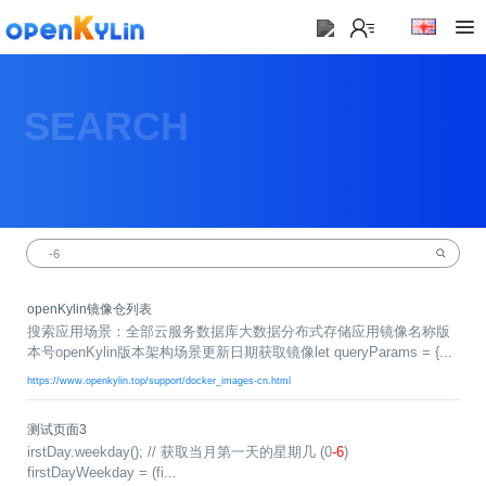
>
下
载
SEARCH
>
>
社
下
区
载
系
>
>
统
动
关
下
态
于
载
社
镜
openKylin镜像仓列表
>
区
>
像
搜索应用场景：全部云服务数据库大数据分布式存储应用镜像名称版
学
动
站
社
本号openKylin版本架构场景更新日期获取镜像let queryParams = {...
习
>
态
区
应
社
https://www.openkylin.top/support/docker_images-cn.html
用
介
新
>
区
>
>
镜
绍
闻
开
会
活
学
测试页面3
像
动
社
发
员
动
习
irstDay.weekday(); // 获取当月第一天的星期几 (0
-6
)
下
区
态
firstDayWeekday = (fi...
载
交
社
社
会
在