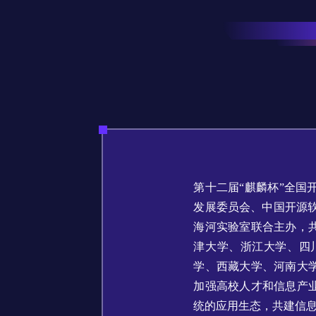
名
I
习
活
o
集
协
成
技
G
长
动
t
成
术
议
社
翻
区
会
译
体
x
平
衍
隐
案
议
平
系
o
台
生
私
例
台
p
发
政
积
集
分
e
行
策
商
n
版
声
城
K
明
第
y
三
法
l
方
律
i
开
声
n
源
明
组
文
档
件
第十二届“麒麟杯”全
征
库
发展委员会、中国开源软
集
海河实验室联合主办，
活
动
津大学、浙江大学、四
学、西藏大学、河南大
加强高校人才和信息产
统的应用生态，共建信