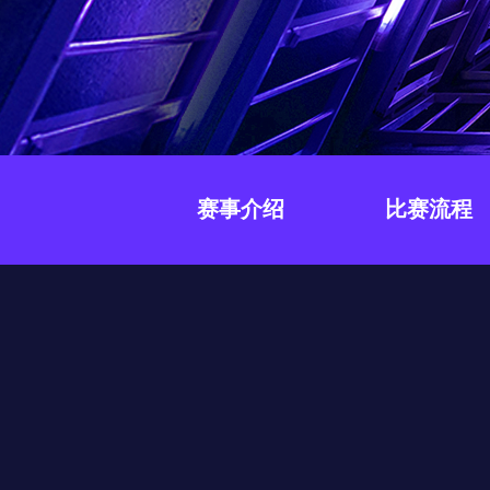
>
>
>
>
>
流
区
区
员
线
支
S
大
人
规
会
月
沙
课
社
持
I
赛
才
范
区
员
刊
龙
程
G
认
架
高
活
高
研
文
开
中
>
证
>
>
构
校
动
校
究
档
发
心
交
平
支
专
日
沙
生
中
/
数
社
流
台
持
字
区
历
龙
大
心
区
打
S
>
看
I
赛
人
包
C
开
社
软
兼
用
>
>
>
板
L
G
发
区
才
规
件
容
麒
户
大
源
协
赛事介绍
比赛流程
A
介
者
麟
论
认
范
包
适
行
组
会
码
议
为
签
绍
大
杯
坛
证
编
配
与
守
署
赛
大
译
加
用
邮
开
代
安
>
声
则
入
户
/
赛
件
发
平
码
全
贡
明
S
组
活
列
者
台
库
漏
品
开
献
牌
I
动
放
表
大
洞
加
发
软
使
G
入
原
会
行
件
贡
版
兼
>
用
用
献
本
子
(
构
容
上
S
成
指
I
户
攻
共
大
2
建
衍
架
长
南
G
组
略
测
赛
0
平
生
协
和
角
2
台
发
议
国
社
用
G
收
际
色
区
户
o
5
行
持
贡
获
排
实
组
d
)
续
版
献
S