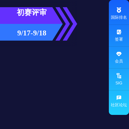
初赛评审
国际排名
9/17-9/18
签署
会员
SIG
社区论坛