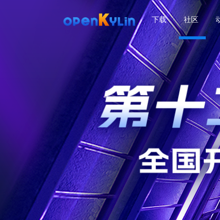
下载
社区
>
下
载
>
>
社
下
区
载
系
>
>
统
动
关
下
态
于
载
社
镜
>
区
>
像
学
动
站
社
习
>
态
区
应
社
用
介
新
>
区
>
>
镜
绍
闻
开
会
活
学
像
动
社
发
员
动
习
下
区
态
载
交
社
社
会
在