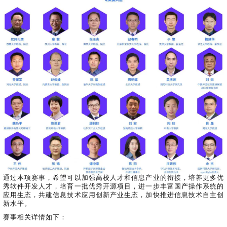
共
p
平
集
牌
会
台
第
献
测
h
台
活
指
回
三
协
a
动
持
南
顾
方
议
用
成
（
续
开
户
长
开
x
集
隐
源
组
体
放
8
成
私
组
活
系
原
6
平
政
件
动
子
）
台
策
库
大
声
更
赛
安
明
多
全
G
架
法
漏
o
构
律
洞
d
版
声
公
o
本
明
告
t
与
X
反
o
馈
p
通过本项赛事，希望可以加强高校人才和信息产业的衔接，培养更多优
e
秀软件开发人才，培育一批优秀开源项目，进一步丰富国产操作系统的
n
应用生态，共建信息技术应用创新产业生态，加快推进信息技术自主创
K
新水平。
y
赛事相关详情如下：
l