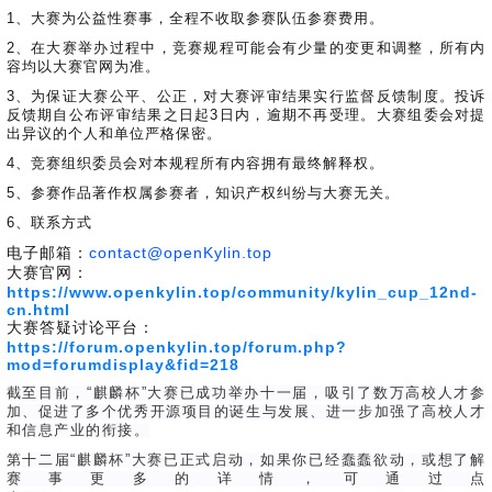
1、大赛为公益性赛事，全程不收取参赛队伍参赛费用。
2、在大赛举办过程中，竞赛规程可能会有少量的变更和调整，所有内
容均以大赛官网为准。
3、为保证大赛公平、公正，对大赛评审结果实行监督反馈制度。投诉
反馈期自公布评审结果之日起3日内，逾期不再受理。大赛组委会对提
出异议的个人和单位严格保密。
4、竞赛组织委员会对本规程所有内容拥有最终解释权。
5、参赛作品著作权属参赛者，知识产权纠纷与大赛无关。
6、联系方式
电子邮箱：
contact@openKylin.top
大赛官网：
https://www.openkylin.top/community/kylin_cup_12nd-
cn.html
大赛答疑讨论平台：
https://forum.openkylin.top/forum.php?
mod=forumdisplay&fid=218
截至目前，“麒麟杯”大赛已成功举办十一届，吸引了数万高校人才参
加、促进了多个优秀开源项目的诞生与发展、进一步加强了高校人才
和信息产业的衔接。
第十二届“麒麟杯”大赛已正式启动，如果你已经蠢蠢欲动，或想了解
赛事更多的详情，可通过点