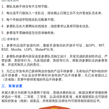
(四) 报名说明
1、赛队名称不得含有不文明字眼。
2、每位选手只能加入一支队伍，报名截止日期之后不允许更改队员名单。
3、每个学校或学院报名队伍数量不限。
4、参赛队伍在大赛网站在线报名，须按要求认真填写报名信息。
5、参赛选手需确保提交信息准确有效。
(五) 赛事要求
1、参赛作品须开放源代码，遵循开源项目的开源许可证，如GPL、MIT、
BSD、Mozilla、LGPL、MulanPSL等。
2、参赛队的参赛内容应该是参赛队员独立设计、开发完成的原创性作品，严
禁抄袭、剽窃等行为。凡发现抄袭、剽窃等行为，将取消参赛队伍的参赛资
格，并追究相关人员的责任。
3、凡已公开发布并已获得商业价值的产品不得参赛；凡有知识产权纠纷的作
品不得参赛；与企业合作即将对外发布的产品不得参赛；凡已在省级以上
（含省级）竞赛中获得奖项的作品不得参赛。
三、奖项设置
本届大赛分为初赛与决赛两个阶段，晋级决赛的队伍，根据决赛评审规则将
评选出一等奖、二等奖、三等奖、以及优胜奖奖项，各奖项获奖队伍可获得
相应的奖金（税前）或奖品，所有获奖队伍师生均可获得相应级别证书。