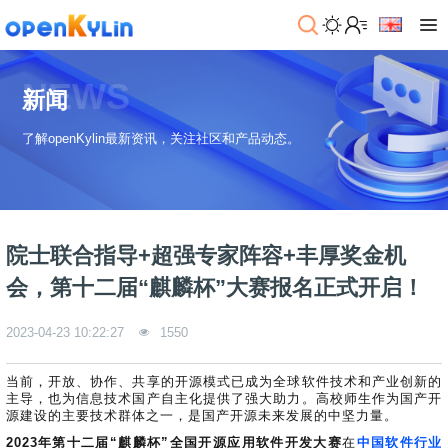
>
下
NEWS
载
新闻
>
>
了解openKylin最新资讯，关注社区和产品动态。
社
系
区
统
下
载
>
>
动
关
o
态
>
于
院士联合指导+超强专家阵容+丰厚奖金机
p
发
社
e
行
区
>
>
会，第十二届“麒麟杯”大赛报名正式开启！
n
版
学
社
K
社
习
>
区
2023-04-23 10:22:27
1550
y
兼
区
>
社
资
l
容
介
镜
区
讯
>
>
i
衍
绍
像
交
开
学
当前，开放、协作、共享的开源模式已成为全球软件技术和产业创新的
n
生
新
资
流
发
>
习
主导，也为信息技术国产自主化提供了强大助力。高校师生作为国产开
社
2
发
闻
源
社
资
源建设的主要技术群体之一，是国产开源未来发展的中坚力量。
区
.
行
社
动
>
区
源
>
>
2023年第十二届“麒麟杯”全国开源应用软件开发大赛
在
中国软件行业
架