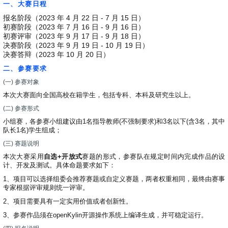
一、大赛日程
i
n
报名阶段（2023 年 4 月 22 日 - 7 月 15 日）
初赛阶段（2023 年 7 月 16 日 - 9 月 16 日）
初赛评审（2023 年 9 月 17 日 - 9 月 18 日）
决赛阶段（2023 年 9 月 19 日 - 10 月 19 日）
决赛答辩（2023 年 10 月 20 日）
二、参赛要求
(一) 参赛对象
本次大赛面向全国高校在籍学生，包括专科、本科及研究生以上。
(二) 参赛形式
小组赛，各参赛小组建议由1名指导教师(不强制要求)和3名以下(含3名，其中
队长1名)学生组成；
(三) 赛题说明
本次大赛采用
自选+开放式
赛题的形式，参赛队在规定时间内完成作品的设
计、开发及测试。具体命题要求如下：
1、项目可以选择组委会推荐赛题或自定义赛题，两者权重相同，最终由赛事
专家根据评审规则统一评审。
2、项目需要具有一定实用价值或者创新性。
3、参赛作品须在openKylin开源操作系统上编译生成，并可稳定运行。