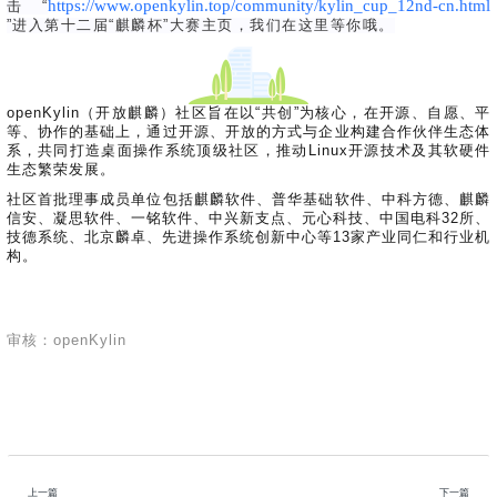
https://www.openkylin.top/community/kylin_cup_12nd-cn.html
击“
”
进入第十二届“麒麟杯”大赛主页，我们在这里等你哦。
openKylin（开放麒麟）社区旨在以“共创”为核心，在开源、自愿、平
等、协作的基础上，通过开源、开放的方式与企业构建合作伙伴生态体
系，共同打造桌面操作系统顶级社区，推动Linux开源技术及其软硬件
生态繁荣发展。
社区首批理事成员单位包括麒麟软件、普华基础软件、中科方德、麒麟
信安、凝思软件、一铭软件、中兴新支点、元心科技、中国电科32所、
技德系统、北京麟卓、先进操作系统创新中心等13家产业同仁和行业机
构。
审核：openKylin
上一篇
下一篇