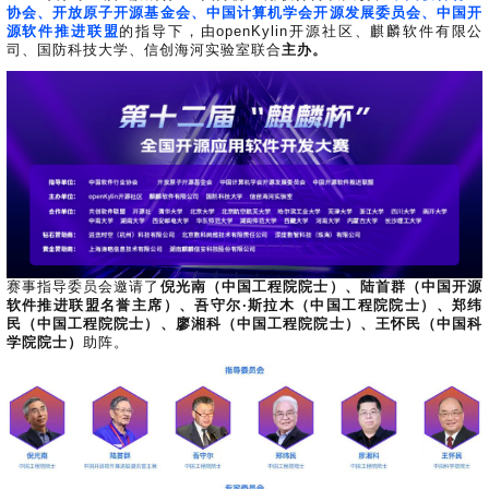
0
版
镜
区
态
社
活
支
开
协会、开放原子开源基金会、中国计算机学会开源发展委员会、中国开
构
S
像
论
在
区
动
持
>
发
源软件推进联盟
的指导下，由openKylin开源社区、麒麟软件有限公
技
社
P
站
坛
线
组
人
规
司、国防科技大学、信创海河实验室联合
主办。
数
术
区
2
会
课
织
>
才
范
>
字
衍
应
邮
月
（
员
程
品
认
技
看
生
用
件
刊
x
S
沙
开
>
牌
证
>
术
板
发
镜
列
8
文
I
龙
发
贡
赛
开
支
活
行
像
表
6
档
G
社
/
献
事
发
持
社
动
版
下
）
高
中
中
区
打
成
平
区
社
日
载
校
心
心
研
人
包
长
兼
>
台
>
案
区
历
o
沙
究
才
规
容
行
协
例
交
p
社
龙
C
生
认
范
软
适
业
>
议
集
流
e
区
L
大
证
件
配
大
代
与
n
开
会
A
赛
包
会
码
声
国
K
发
赛事指导委员会邀请了
倪光南（中国工程院院士）、陆首群（中国开源
员
常
签
编
资
明
际
软件推进联盟名誉主席）、吾守尔·斯拉木（中国工程院院士）、郑纬
y
者
麒
见
署
开
译
源
排
民（中国工程院院士）、廖湘科（中国工程院院士）、王怀民（中国科
l
高
大
麟
问
发
平
软
名
学院院士）
助阵。
i
校
赛
社
杯
题
者
台
代
件
n
专
/
区
大
行
大
码
上
3
区
活
实
赛
发
为
会
托
架
.
动
习
行
守
管
协
用
0
文
往
构
则
平
议
户
版
A
翻
档
届
建
台
组
本
l
译
征
品
大
平
贡