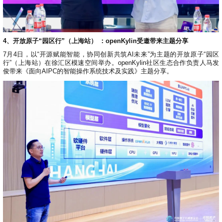
4、开放原子“园区行”（上海站） ：openKylin受邀带来主题分享
7月4日，以“开源赋能智能，协同创新共筑AI未来”为主题的开放原子“园区
行”（上海站）在徐汇区模速空间举办。openKylin社区生态合作负责人马发
俊带来《面向AIPC的智能操作系统技术及实践》主题分享。