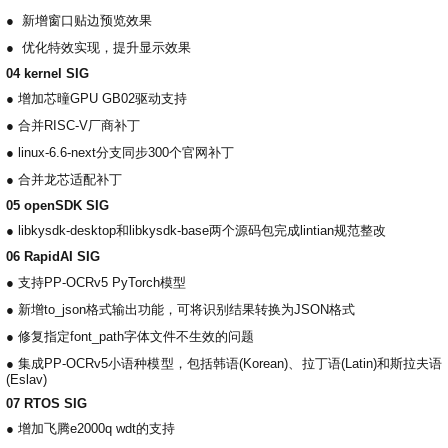
●
新增窗口贴边预览效果
●
优化特效实现，提升显示效果
04 kernel SIG
●
增加芯曈GPU GB02驱动支持
●
合并RISC-V厂商补丁
●
linux-6.6-next分支同步300个官网补丁
●
合并龙芯适配补丁
05 openSDK SIG
●
libkysdk-desktop和libkysdk-base两个源码包完成lintian规范整改
06 RapidAI SIG
●
支持PP-OCRv5 PyTorch模型
●
新增to_json格式输出功能，可将识别结果转换为JSON格式
●
修复指定font_path字体文件不生效的问题
●
集成PP-OCRv5小语种模型，包括韩语(Korean)、拉丁语(Latin)和斯拉夫语
(Eslav)
07 RTOS SIG
●
增加飞腾e2000q wdt的支持