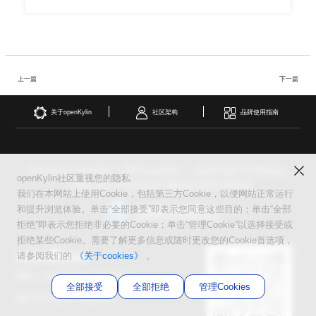
上一篇
下一篇
关于openKylin
社区架构
品牌使用指南
OpenAtom openKylin （简称“openKylin”） 是由开放原子开源基金会
openKylin社区重视您的隐私
（OpenAtom Foundation）孵化及运营的开源项目
我们在本网站上使用Cookie，包括第三方Cookie，以便网站正常运行
和提升浏览体验。单击“全部接受”即表示您同意这些目的；单击“全部
拒绝”即表示您拒绝非必要的Cookie；单击“管理Cookie”以选择接受或
拒绝某些Cookie。需要了解更多信息或随时更改您的Cookie首选项，
请参阅我们的
《关于cookies》
。
邮箱：contact@openkylin.top
全部接受
全部拒绝
管理Cookies
遵循 木兰宽松许可证第2版