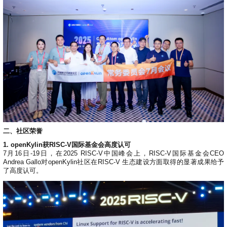
共
p
平
集
牌
会
台
第
献
测
h
台
活
指
回
三
协
a
动
持
南
顾
方
议
用
成
（
续
开
户
长
开
x
集
隐
源
组
体
放
8
成
私
组
活
系
原
6
平
政
件
动
子
）
台
策
库
大
声
更
赛
安
明
多
全
G
架
法
漏
o
构
律
洞
d
版
声
公
二、社区荣誉
o
本
明
告
t
1. openKylin获RISC-V国际基金会高度认可
与
7月16日-19日，在2025 RISC-V中国峰会上，RISC-V国际基金会CEO
X
反
Andrea Gallo对openKylin社区在RISC-V 生态建设方面取得的显著成果给予
o
馈
了高度认可。
p
e
n
K
y
l