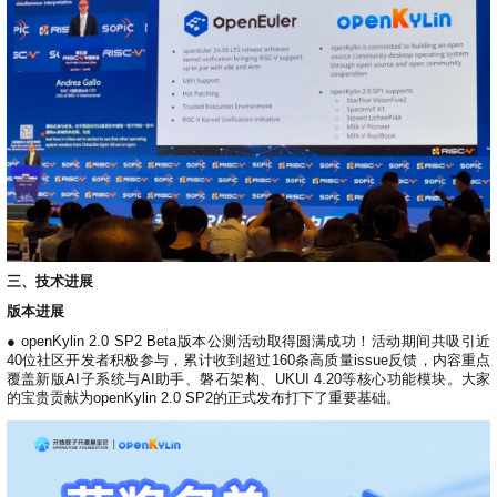
i
n
三、技术进展
版本进展
● openKylin 2.0 SP2 Beta版本公测活动取得圆满成功！活动期间共吸引近
40位社区开发者积极参与，累计收到超过160条高质量issue反馈，内容重点
覆盖新版AI子系统与AI助手、磐石架构、UKUI 4.20等核心功能模块。大家
的宝贵贡献为openKylin 2.0 SP2的正式发布打下了重要基础。