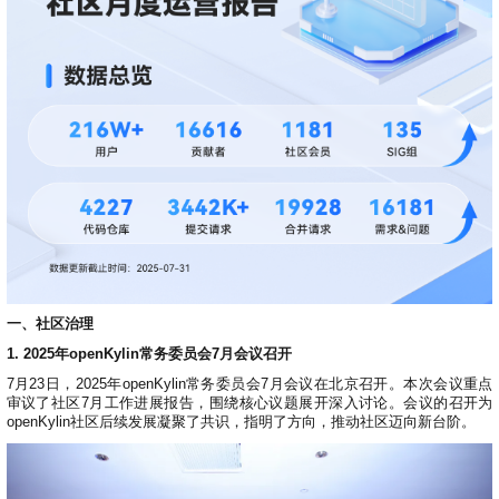
0
版
镜
区
态
社
活
支
开
构
S
像
论
在
区
动
持
>
发
技
社
P
站
坛
线
组
人
规
数
术
区
2
会
课
织
>
才
范
>
字
衍
应
邮
月
（
员
程
品
认
技
看
生
用
件
刊
x
S
沙
开
>
牌
证
>
术
板
发
镜
列
8
文
I
龙
发
贡
赛
开
支
活
行
像
表
6
档
G
社
/
献
事
发
持
社
动
版
下
）
高
中
中
区
打
成
平
区
社
日
载
校
心
心
研
人
包
长
兼
>
台
>
案
区
历
o
沙
究
才
规
容
行
协
例
交
p
社
龙
C
生
认
范
软
适
业
>
议
集
流
e
区
L
大
证
件
配
大
代
与
n
开
会
A
赛
包
会
码
声
国
K
发
员
常
签
编
资
明
际
y
者
麒
见
署
开
译
一、社区治理
源
排
l
高
大
麟
问
发
平
软
名
1. 2025年openKylin常务委员会7月会议召开
i
校
赛
社
杯
题
者
台
代
件
n
专
/
区
大
7月23日，2025年openKylin常务委员会7月会议在北京召开。本次会议重点
行
大
码
上
3
区
活
审议了社区7月工作进展报告，围绕核心议题展开深入讨论。会议的召开为
实
赛
发
为
会
托
架
.
动
openKylin社区后续发展凝聚了共识，指明了方向，推动社区迈向新台阶。
习
行
守
管
协
用
0
文
往
构
则
平
议
户
版
A
翻
档
届
建
台
组
本
l
译
征
品
大
平
贡