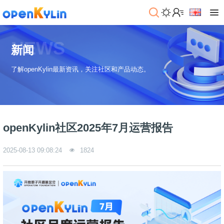
>
下
NEWS
载
新闻
>
>
了解openKylin最新资讯，关注社区和产品动态。
社
系
区
统
下
载
>
>
动
关
o
态
>
于
openKylin社区2025年7月运营报告
p
发
社
e
行
区
>
>
n
版
学
社
2025-08-13 09:08:24
1824
K
社
习
>
区
y
兼
区
>
社
资
l
容
介
镜
区
讯
>
>
i
衍
绍
像
交
开
学
n
生
新
资
流
发
>
习
社
2
发
闻
源
社
资
区
.
行
社
动
>
区
源
>
>
架