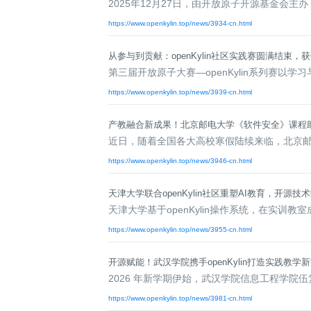
名
I
习
活
o
集
协
成
技
2025年12月27日，由开放原子开源基金会主办，麒
G
长
动
t
成
术
议
社
翻
https://www.openkylin.top/news/3934-cn.html
区
会
译
体
x
平
衍
隐
案
议
平
系
o
台
生
私
从参与到贡献：openKylin社区实践赛圆满结束，
例
台
p
发
政
积
集
分
e
行
策
第三届开放原子大赛—openKylin系列赛
商
n
版
声
https://www.openkylin.top/news/3939-cn.html
城
K
明
第
y
三
法
产教融合新成果！北京邮电大学《软件安全》课程助力o
l
方
律
近日，随着全国各大高校寒假陆续来临，北京邮电
i
开
声
n
源
明
https://www.openkylin.top/news/3946-cn.html
组
文
档
件
天津大学联合openKylin社区重塑AI教育，开源
征
库
天津大学基于openKylin操作系统，在实训教
集
活
https://www.openkylin.top/news/3955-cn.html
动
开源赋能！武汉学院携手openKylin打造实践教学
2026 年新学期伊始，武汉学院信息工程学院伍复慧老
https://www.openkylin.top/news/3981-cn.html