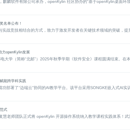
麟软件有限公司承办，openKylin 社区协办的“基于openKylin桌面环
获奖名单公布！
以学习与实战竞技相结合的方式，致力于激发开发者在关键技术领域的突破，提
penKylin发展
大学（简称“北邮”）2025年秋季学期《软件安全》课程圆满结束。在本
技术赋能跨学科实践
室成功部署了“边端云”协同的AI教学平台。该平台采用SONGKE嵌入式AI实
新范式
师团队正式将 openKylin 开源操作系统纳入教学课程实践体系！武汉学院与 