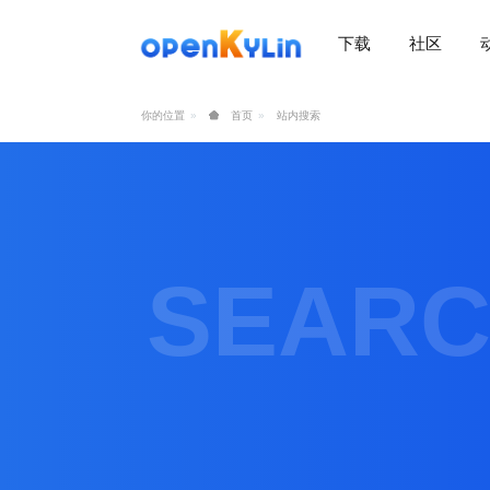
下载
社区
>
下
载
你的位置
首页
站内搜索
>
>
社
下
区
载
系
>
>
统
动
关
下
态
于
SEAR
载
社
镜
>
区
>
像
学
动
站
社
习
>
态
区
应
社
用
介
新
>
区
>
>
镜
绍
闻
开
会
活
学
像
动
社
发
员
动
习
下
区
态
载
交
社
社
会
在