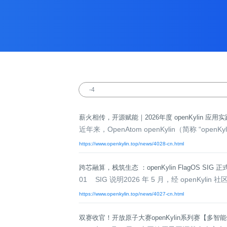
>
>
>
>
>
流
区
区
员
线
支
S
大
人
规
会
月
沙
课
社
持
I
赛
才
范
区
员
刊
龙
程
G
认
架
高
活
高
研
文
开
中
>
证
>
>
构
校
动
校
究
档
发
心
交
平
支
专
日
沙
生
中
/
数
社
流
台
持
字
区
历
龙
大
心
区
打
S
>
看
I
赛
人
包
C
开
社
软
兼
用
>
>
>
板
L
G
发
区
才
规
件
容
麒
户
大
源
协
A
介
者
麟
论
认
范
包
适
行
组
会
码
议
为
签
绍
大
杯
坛
证
编
配
与
守
署
赛
大
译
加
用
邮
开
代
安
薪火相传，开源赋能｜2026年度 openKylin 应
>
声
则
入
户
/
赛
件
发
平
码
全
近年来，OpenAtom openKylin（简称 “o
贡
明
S
组
活
列
者
台
库
漏
品
开
献
https://www.openkylin.top/news/4028-cn.html
牌
I
动
放
表
大
洞
加
发
软
使
G
入
原
会
行
件
贡
版
兼
>
跨芯融算，栈筑生态 ：openKylin FlagOS SIG 
用
用
献
本
子
(
构
容
上
S
成
指
I
户
攻
共
大
2
建
衍
架
01 SIG 说明2026 年 5 月，经 openKylin
长
南
G
组
略
测
赛
0
平
生
协
和
https://www.openkylin.top/news/4027-cn.html
角
2
台
发
议
国
社
用
G
收
际
色
区
户
o
5
行
持
贡
获
双赛收官！开放原子大赛openKylin系列赛【多
排
实
组
d
)
续
版
献
S