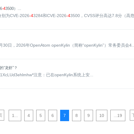
6
-4
3500）...
别为CVE-2026
-4
3284和CVE-2026
-4
3500，CVSS评分高达7.8分（高危）
，2026年OpenAtom openKylin（简称“openKylin”）常务委员会4..
的“龙虾”？
1XcLUd3ehlmhw*注意：已在openKylin系统上安...
页
1...
4
5
6
7
8
9
10
...19