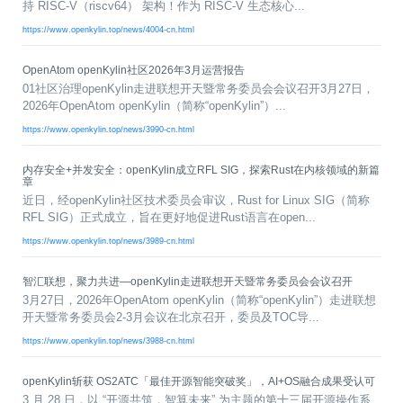
0
版
镜
区
态
社
活
支
开
持 RISC-V（riscv64） 架构！作为 RISC-V 生态核心...
构
S
像
论
在
区
动
持
>
发
https://www.openkylin.top/news/4004-cn.html
技
社
P
站
坛
线
组
人
规
数
术
区
2
会
课
织
>
才
范
>
字
衍
应
邮
月
（
OpenAtom openKylin社区2026年3月运营报告
员
程
品
认
技
看
生
用
件
刊
x
S
沙
01社区治理openKylin走进联想开天暨常务委员会会议召开3月27日，
开
>
牌
证
>
术
板
发
镜
列
8
文
I
龙
2026年OpenAtom openKylin（简称“openKylin”）...
发
贡
赛
开
支
活
行
像
表
6
档
G
社
/
献
事
发
持
社
https://www.openkylin.top/news/3990-cn.html
动
版
下
）
高
中
中
区
打
成
平
区
社
日
载
校
心
心
研
人
包
长
兼
>
台
>
案
区
历
o
内存安全+并发安全：openKylin成立RFL SIG，探索Rust在内核领域的新篇
沙
究
才
规
容
行
协
例
章
交
p
社
龙
C
生
认
范
软
适
业
>
议
集
近日，经openKylin社区技术委员会审议，Rust for Linux SIG（简称
流
e
区
L
大
证
件
配
大
代
与
RFL SIG）正式成立，旨在更好地促进Rust语言在open...
n
开
会
A
赛
包
会
码
声
国
K
发
员
常
https://www.openkylin.top/news/3989-cn.html
签
编
资
明
际
y
者
麒
见
署
开
译
源
排
l
高
大
麟
问
发
平
软
名
智汇联想，聚力共进—openKylin走进联想开天暨常务委员会会议召开
i
校
赛
社
杯
题
者
台
代
件
3月27日，2026年OpenAtom openKylin（简称“openKylin”）走进联想
n
专
/
区
大
行
大
码
上
开天暨常务委员会2-3月会议在北京召开，委员及TOC导...
3
区
活
实
赛
发
为
会
托
架
.
动
https://www.openkylin.top/news/3988-cn.html
习
行
守
管
协
用
0
文
往
构
则
平
议
户
版
A
翻
档
届
建
台
openKylin斩获 OS2ATC「最佳开源智能突破奖」，AI+OS融合成果受认可
组
本
l
译
征
品
大
平
贡
3 月 28 日，以 “开源共筑，智算未来” 为主题的第十三届开源操作系