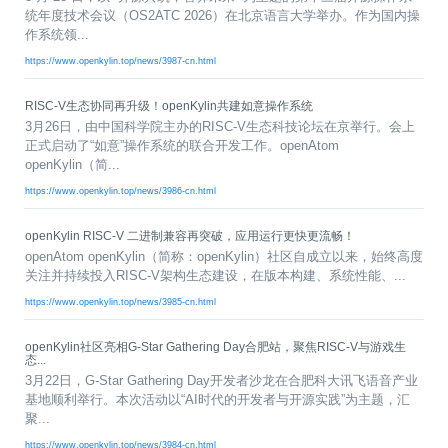
共
p
平
集
牌
会
台
第
献
统年度技术会议（OS2ATC 2026）在北京语言大学举办。作为国内操
测
h
台
活
指
回
三
协
作系统领...
a
动
持
南
顾
方
议
用
成
（
https://www.openkylin.top/news/3987-cn.html
续
开
户
长
开
x
集
隐
源
组
体
放
8
成
私
组
RISC-V生态协同再升级！openKylin共建如意操作系统
活
系
原
6
平
政
件
3月26日，由中国科学院主办的RISC-V生态科技论坛在京举行。会上
动
子
）
台
策
库
正式启动了“如意”操作系统的联合开发工作。openAtom
大
声
openKylin（简...
更
赛
安
明
多
https://www.openkylin.top/news/3986-cn.html
全
G
架
法
漏
o
构
律
洞
openKylin RISC-V 二进制兼容再突破，应用运行更快更流畅！
d
版
声
公
openAtom openKylin（简称：openKylin）社区自成立以来，始终高度
o
本
明
告
关注并持续投入RISC-V架构生态建设，在版本构建、系统性能、...
t
与
https://www.openkylin.top/news/3985-cn.html
X
反
o
馈
p
openKylin社区亮相G-Star Gathering Day合肥站，聚焦RISC-V与游戏生
态...
e
n
3月22日，G-Star Gathering Day开发者沙龙在合肥科大讯飞语音产业
K
基地顺利举行。本次活动以“AI时代的开发者与开源实践”为主题，汇
y
聚...
l
https://www.openkylin.top/news/3984-cn.html