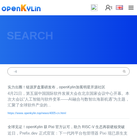
>
下
载
SEARCH
>
>
社
系
区
统
下
载
>
>
动
关
o
态
>
于
p
发
社
e
行
区
>
>
实力出圈！链源罗盘重磅发布，openKylin加冕明星开源社区
n
版
学
社
4月21日，第五届中国国际软件发展大会在北京国家会议中心开幕。本
K
社
习
>
区
次大会以“人工智能与软件变革——AI融合与数智出海新机遇”为主题，
y
兼
区
>
社
资
汇聚了全球软件产业的...
l
容
介
镜
区
讯
>
>
https://www.openkylin.top/news/4005-cn.html
i
衍
绍
像
交
开
学
n
生
新
资
流
发
>
习
社
2
发
闻
源
社
资
全球见证！openKylin 获 Pixi 官方认可，助力 RISC-V 生态再获硬核突破
区
.
行
社
动
>
区
源
>
>
近日，Prefix.dev 正式官宣：下一代跨平台包管理器 Pixi 现已原生支
架