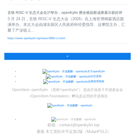
i
n
玄铁 RISC-V 生态大会在沪举办，openKylin 携全栈创新成果展示获好评
3 月 24 日，玄铁 RISC-V 生态大会（2026）在上海世博桐森酒店圆
满举办。本次大会由浦东新区人民政府科经委指导、达摩院主办，汇
聚了产业链上...
https://www.openkylin.top/news/3983-cn.html
关于openKylin
社区架构
品牌使用指南
OpenAtom openKylin （简称“openKylin”） 是由开放原子开源基金会
（OpenAtom Foundation）孵化及运营的开源项目
邮箱：contact@openkylin.top
遵循 木兰宽松许可证第2版（MulanPSL2）