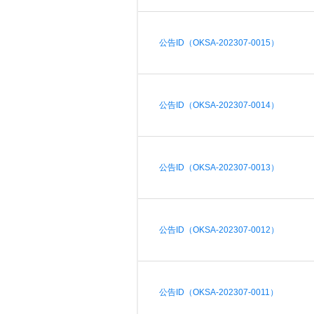
共
t
平
集
牌
会
台
第
献
测
a
台
活
指
回
三
协
（
动
持
南
顾
方
议
用
成
公告ID（OKSA-202307-0015）
x
续
开
户
长
开
8
集
隐
源
组
体
放
6
成
私
组
活
系
原
）
平
政
件
动
子
台
策
库
公告ID（OKSA-202307-0014）
更
大
声
多
赛
安
明
架
全
G
构
法
漏
o
版
律
洞
公告ID（OKSA-202307-0013）
d
本
声
公
o
明
告
t
与
X
反
o
公告ID（OKSA-202307-0012）
馈
p
e
n
K
公告ID（OKSA-202307-0011）
y
l