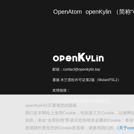
OpenAtom openKylin （
邮箱：contact@openkylin.top
遵循 木兰宽松许可证第2版（MulanPSL2）
友情链接：
光合开发者社区
Infinitensor开源社区
openKylin社区重视您的隐私
我们在本网站上使用Cookie，包括第三方Cookie，以
目的；单击“全部拒绝”即表示您拒绝非必要的Cookie；单击“
Copyright©2026 openKylin版权所有
京ICP
息或随时更改您的Cookie首选项，请参阅我们的
《关于coo
2020036654号-21