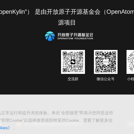
简称“openKylin”） 是由开放原子开源基金会（OpenAt
源项目
交流群
微信公众号
小程
便网站正常运行和提升浏览体验。单击“全部接受”即表示您同意这些
管理Cookie”以选择接受或拒绝某些Cookie。需要了解更多信
备
京公网安备11030102011760号
隐
kies》
。