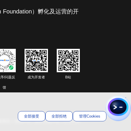
om Foundation）孵化及运营的开
序/问题反
成为开发者
B站
馈
全部接受
全部拒绝
管理Cookies
私协议
｜
法律声明
｜
软件上架声明
｜
行为守则