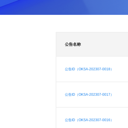
0
版
镜
区
态
社
活
支
开
构
S
像
论
在
区
动
持
>
发
技
社
P
站
坛
线
组
人
规
数
术
区
2
会
课
织
>
才
范
>
字
衍
应
邮
月
（
员
程
品
认
技
看
生
用
件
刊
x
S
沙
开
>
牌
证
>
术
板
发
镜
列
8
文
I
龙
发
贡
赛
开
支
活
行
像
表
6
档
G
社
/
献
事
发
持
社
动
版
下
）
高
中
公告名称
中
区
打
成
平
区
社
日
载
校
心
心
研
人
包
长
兼
>
台
>
案
区
历
o
沙
究
才
规
容
行
协
例
交
p
社
龙
C
生
认
范
软
适
业
>
议
集
流
e
区
L
大
证
件
配
大
代
与
公告ID（OKSA-202307-0018）
n
开
会
A
赛
包
会
码
声
国
K
发
员
常
签
编
资
明
际
y
者
麒
见
署
开
译
源
排
l
高
大
麟
问
发
平
软
名
i
校
赛
社
杯
题
者
台
代
件
公告ID（OKSA-202307-0017）
n
专
/
区
大
行
大
码
上
3
区
活
实
赛
发
为
会
托
架
.
动
习
行
守
管
协
用
0
文
往
构
则
平
议
户
版
B
翻
档
届
建
公告ID（OKSA-202307-0016）
台
组
本
e
译
征
品
大
平
贡