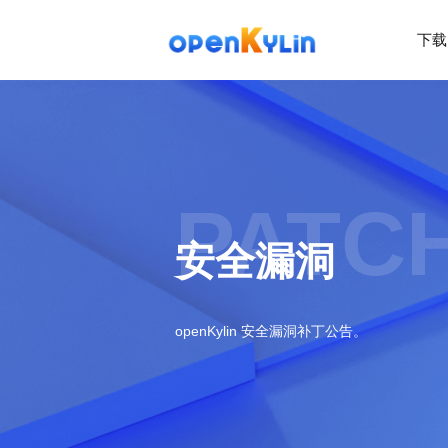
下载
>
下
载
>
>
社
系
区
统
下
PATC
载
>
>
动
关
o
态
>
于
安全漏洞
p
发
社
e
行
区
>
>
n
版
学
社
K
社
习
>
区
openKylin 安全漏洞补丁公告。
y
兼
区
>
社
资
l
容
介
镜
区
讯
>
>
i
衍
绍
像
交
开
学
n
生
新
资
流
发
>
习
社
2
发
闻
源
社
资
区
.
行
社
动
>
区
源
>
>
架